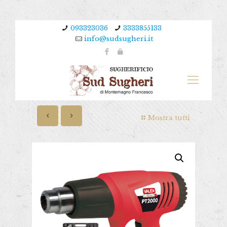
093323036
3333855133
info@sudsugheri.it
Mostra tutti