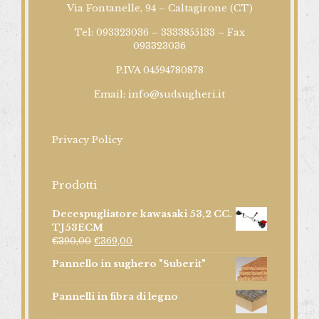
Via Fontanelle, 94 – Caltagirone (CT)
Tel: 093323036 – 3333855133 – Fax
093323036
P.IVA 04594780878
Email:
info@sudsugheri.it
Privacy Policy
Prodotti
Decespugliatore kawasaki 53,2 CC.
TJ53ECM
€
390,00
€
369,00
Pannello in sughero "Suberit"
Pannelli in fibra di legno