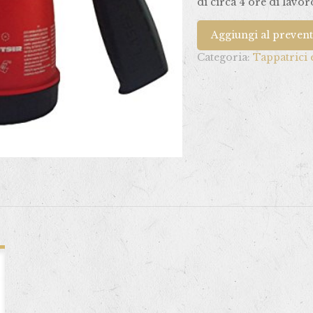
di circa 4 ore di lavor
Aggiungi al preven
Categoria:
Tappatrici 