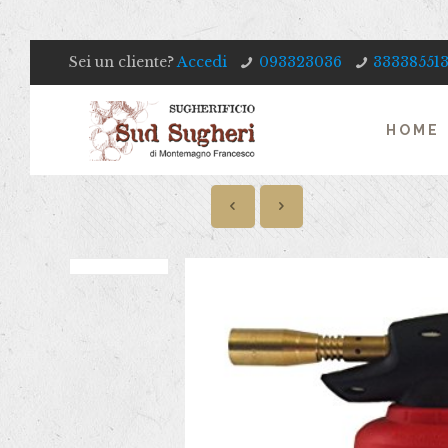
Sei un cliente?
Accedi
093323036
33338551
HOME