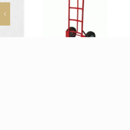
Carrello Portasacchi
Cerca…