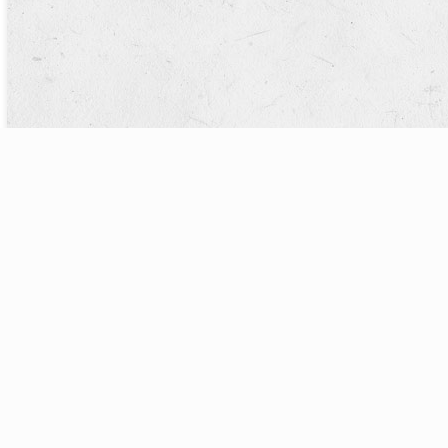
Prodotti
N
Decespugliatore kawasaki 53,2 CC.
TJ53ECM