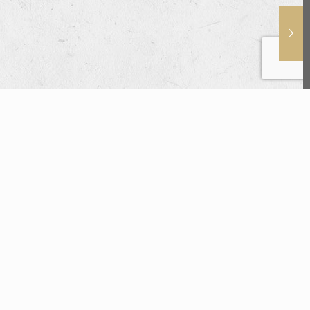
Accedi
ome utente o indirizzo email