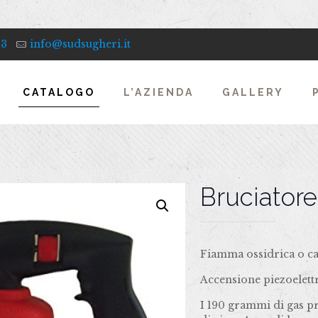
33
info@sudsugheri.it
CATALOGO
L’AZIENDA
GALLERY
Bruciatore
Fiamma ossidrica o can
Accensione piezoelett
I 190 grammi di gas p