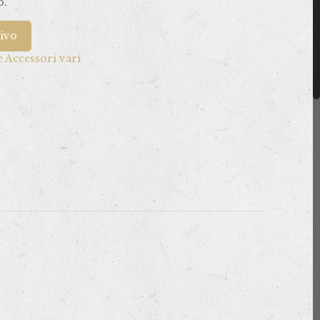
o.
tivo
e Accessori vari