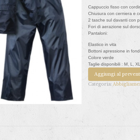
Cappuccio fisso con cordi
Chiusura con cerniera e c
2 tasche sul davanti con p
Fori di aerazione sul dorso
Pantaloni:
Elastico in vita
Bottoni apressione in fon
Colore verde
Taglie disponibili : M, L, 
Aggiungi al preven
Categoria:
Abbigliame