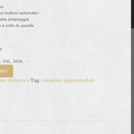
no
on bottoni automatici
atta antipioggia
 e sotto le ascelle
do
XL, XXL, XXXL
tivo
nto da lavoro
Tag:
completo impermeabile