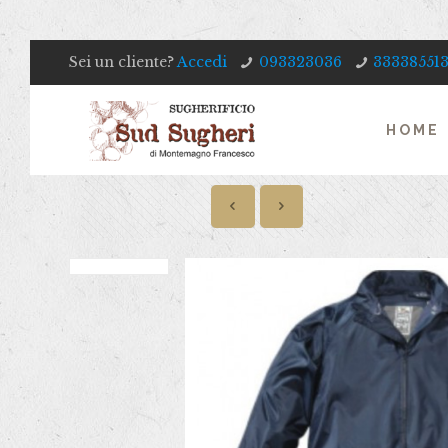
Sei un cliente?
Accedi
093323036
33338551
HOME