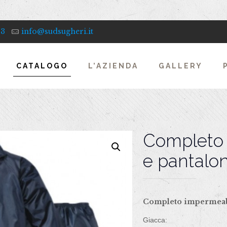
33
info@sudsugheri.it
CATALOGO
L’AZIENDA
GALLERY
Completo 
e pantalo
Completo impermeabi
Giacca: