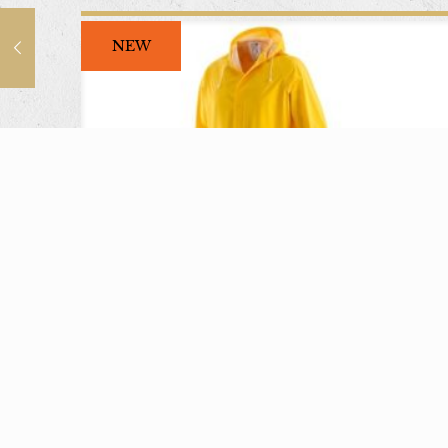
NEW
Cappotto antistrappo
giallo