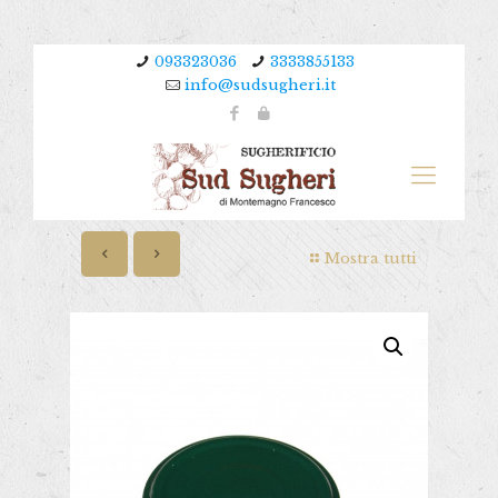
093323036
3333855133
info@sudsugheri.it
Mostra tutti