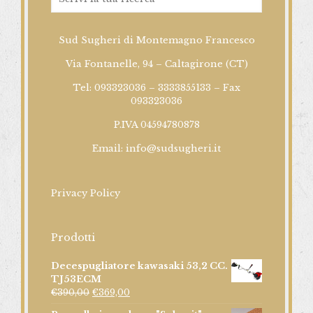
Sud Sugheri di Montemagno Francesco
Via Fontanelle, 94 – Caltagirone (CT)
Tel: 093323036 – 3333855133 – Fax
093323036
P.IVA 04594780878
Email:
info@sudsugheri.it
Privacy Policy
Prodotti
Decespugliatore kawasaki 53,2 CC.
TJ53ECM
€
390,00
€
369,00