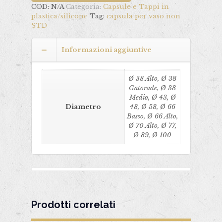
COD:
N/A
Categoria:
Capsule e Tappi in
plastica/silicone
Tag:
capsula per vaso non
STD
Informazioni aggiuntive
Ø 38 Alto, Ø 38
Gatorade, Ø 38
Medio, Ø 43, Ø
Diametro
48, Ø 58, Ø 66
Basso, Ø 66 Alto,
Ø 70 Alto, Ø 77,
Ø 89, Ø 100
Prodotti correlati