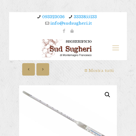
093323036
3333855133
info@sudsugheri.it
Mostra tutti