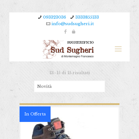
093323036
3333855133
info@sudsugheri.it
13–15 di 15 risultati
In Offerta